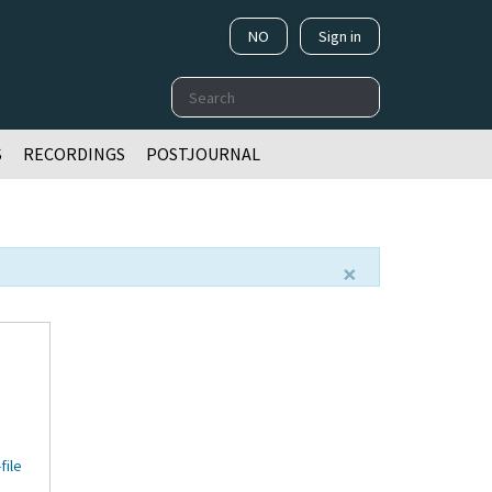
NO
Sign in
Search
S
RECORDINGS
POSTJOURNAL
×
file