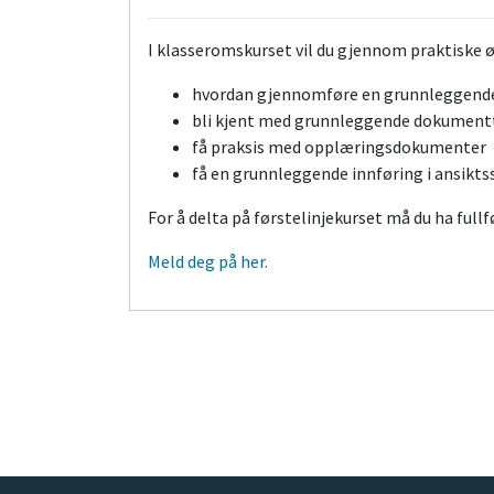
I klasseromskurset vil du gjennom praktiske ø
hvordan gjennomføre en grunnleggende
bli kjent med grunnleggende dokumentt
få praksis med opplæringsdokumente
få en grunnleggende innføring i ansik
For å delta på førstelinjekurset må du ha fullf
Meld deg på her.