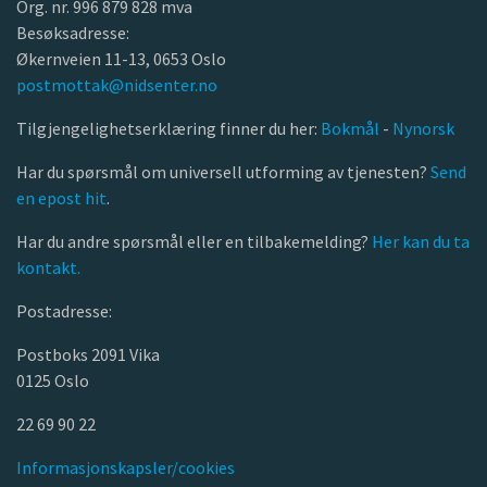
Org. nr. 996 879 828 mva
Besøksadresse:
Økernveien 11-13, 0653 Oslo
postmottak@nidsenter.no
Tilgjengelighetserklæring finner du her:
Bokmål
-
Nynorsk
Har du spørsmål om universell utforming av tjenesten?
Send
en epost hit
.
Har du andre spørsmål eller en tilbakemelding?
Her kan du ta
kontakt.
Postadresse:
Postboks 2091 Vika
0125 Oslo
22 69 90 22
Informasjonskapsler/cookies