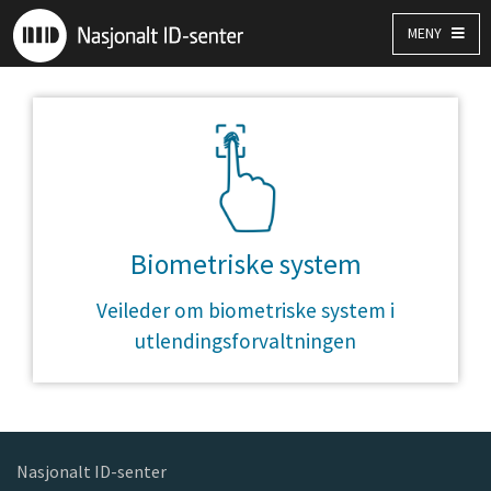
MENY
Biometriske system
Veileder om biometriske system i
utlendingsforvaltningen
Nasjonalt ID-senter